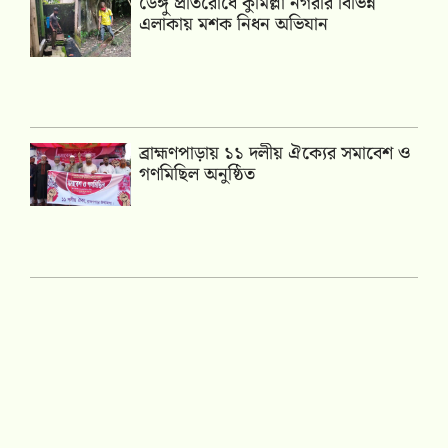
ডেঙ্গু প্রতিরোধে কুমিল্লা নগরীর বিভিন্ন
এলাকায় মশক নিধন অভিযান
‎ব্রাহ্মণপাড়ায় ১১ দলীয় ঐক্যের সমাবেশ ও
গণমিছিল অনুষ্ঠিত