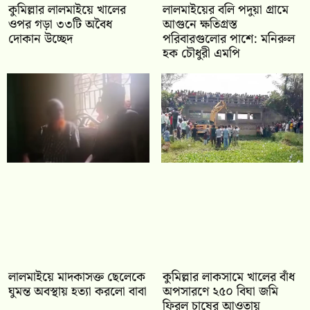
কুমিল্লার লালমাইয়ে খালের
লালমাইয়ের বলি পদুয়া গ্রামে
ওপর গড়া ৩৩টি অবৈধ
আগুনে ক্ষতিগ্রস্ত
দোকান উচ্ছেদ
পরিবারগুলোর পাশে: মনিরুল
হক চৌধুরী এমপি
লালমাইয়ে মাদকাসক্ত ছেলেকে
কুমিল্লার লাকসামে খালের বাঁধ
ঘুমন্ত অবস্থায় হত্যা করলো বাবা
অপসারণে ২৫০ বিঘা জমি
ফিরল চাষের আওতায়