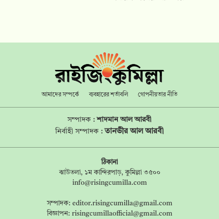
আমাদের সম্পর্কে
ব্যবহারের শর্তাবলি
গোপনীয়তার নীতি
সম্পাদক :
শাদমান আল আরবী
তানভীর আল আরবী
নির্বাহী সম্পাদক :
ঠিকানা
ঝাউতলা, ১ম কান্দিরপাড়, কুমিল্লা ৩৫০০
info@risingcumilla.com
সম্পাদক:
editor.risingcumilla@gmail.com
বিজ্ঞাপন:
risingcumillaofficial@gmail.com