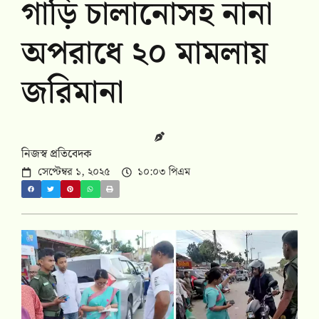
গাড়ি চালানোসহ নানা
অপরাধে ২০ মামলায়
জরিমানা
নিজস্ব প্রতিবেদক
সেপ্টেম্বর ১, ২০২৫
১০:০৩ পিএম