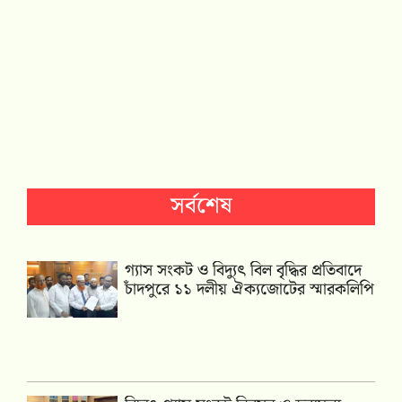
সর্বশেষ
গ্যাস সংকট ও বিদ্যুৎ বিল বৃদ্ধির প্রতিবাদে
চাঁদপুরে ১১ দলীয় ঐক্যজোটের স্মারকলিপি