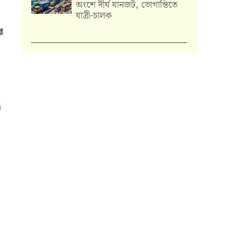
অংশে দীর্ঘ যানজট, ভোগান্তিতে
যাত্রী-চালক
ে
ও