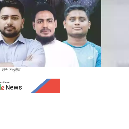
ছবি: সংগৃহীত