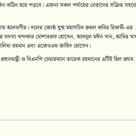
র্জন কঠিন হয়ে পড়বে। এজন্য সকল পর্যায়ের নেতাদের সক্রিয় সহয
লাম আলমগীর। দলের জ্যেষ্ঠ যুগ্ম মহাসচিব রুহুল কবির রিজভী-এর
মিটির সদস্য খন্দকার মোশাররফ হোসেন, আবদুল মঈন খান, আমির খ
ু, সেলিমা রহমান এবং এজেডএম জাহিদ হোসেন।
প্রধানমন্ত্রী ও বিএনপি চেয়ারম্যান তারেক রহমানের এটিই ছিল প্রথম