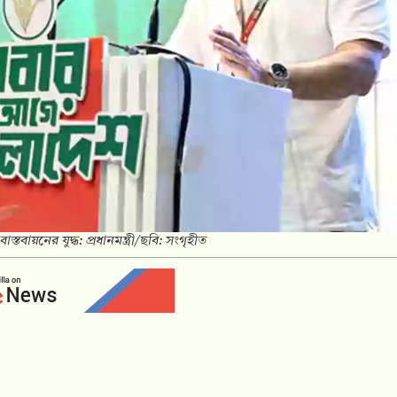
াস্তবায়নের যুদ্ধ: প্রধানমন্ত্রী/ছবি: সংগৃহীত