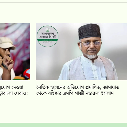
সুযোগ দেওয়া
নৈতিক স্খলনের অভিযোগ প্রমাণিত, জামায়াত
রোবাংলা ঘেরাও:
থেকে বহিষ্কার এমপি গাজী নজরুল ইসলাম