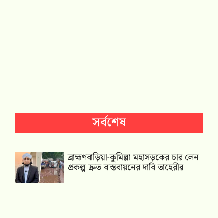
সর্বশেষ
ব্রাহ্মণবাড়িয়া-কুমিল্লা মহাসড়কের চার লেন
প্রকল্প দ্রুত বাস্তবায়নের দাবি তাহেরীর