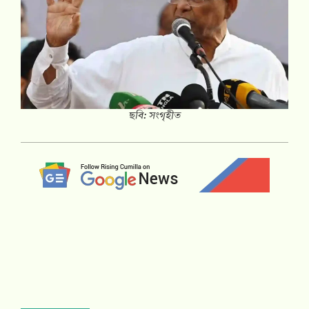
ছবি: সংগৃহীত