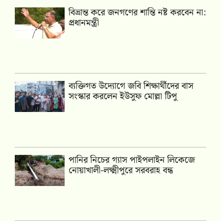
বিভ্রান্ত করে জনগণের শান্তি নষ্ট করবেন না:
প্রধানমন্ত্রী
ব্যক্তিগত উদ্যোগে জবি শিক্ষার্থীদের বাস
সংস্কার করলেন ইউসুফ মোল্লা টিপু
পানির নিচের গ্যাস পাইপলাইন লিকেজে
নোয়াখালী-লক্ষ্মীপুরে সরবরাহ বন্ধ