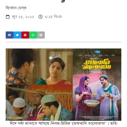
বিনোদন ডেস্ক
জুন ২৫, ২০২৩
৯:২৪ পিএম
ঈদে পর্দা মাতাতে আসছে নিলয়-হিমির 'মেজবানি ভালোবাসা' । ছবি: