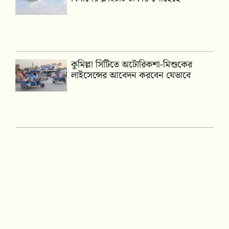
কুমিল্লা সিটিতে অটোরিকশা-মিশুকের
লাইসেন্সের আবেদন করবেন যেভাবে