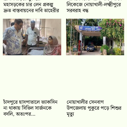
মহাসড়কের চার লেন প্রকল্প
লিকেজে নোয়াখালী-লক্ষ্মীপুরে
দ্রুত বাস্তবায়নের দাবি তাহেরীর
সরবরাহ বন্ধ
চাঁদপুরে হাসপাতালে ভ্যাকসিন
নোয়াখালীর সেনবাগ
না থাকায় সিভিল সার্জনকে
উপজেলায় পুকুরে পড়ে শিশুর
বদলি, অতঃপর…
মৃত্যু