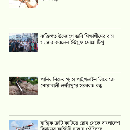
ব্যক্তিগত উদ্যোগে জবি শিক্ষার্থীদের বাস
সংস্কার করলেন ইউসুফ মোল্লা টিপু
পানির নিচের গ্যাস পাইপলাইন লিকেজে
নোয়াখালী-লক্ষ্মীপুরে সরবরাহ বন্ধ
যান্ত্রিক ত্রুটি কাটিয়ে রোম থেকে বাংলাদেশ
বিমানের ফ্লাইটটি ঢাকায় পৌঁছেছে