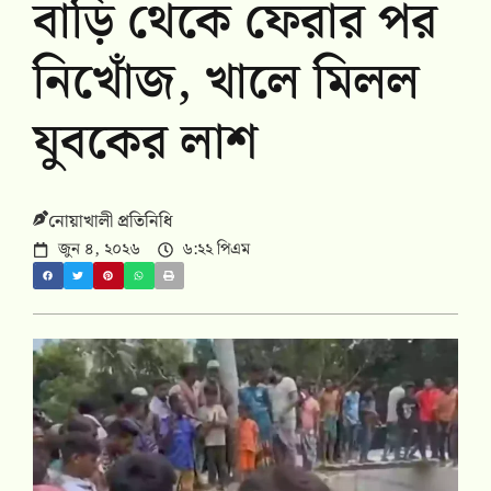
বাড়ি থেকে ফেরার পর
নিখোঁজ, খালে মিলল
যুবকের লাশ
নোয়াখালী প্রতিনিধি
জুন ৪, ২০২৬
৬:২২ পিএম