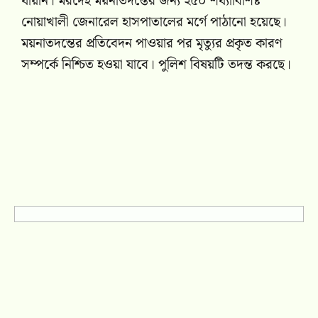
যায়নি। মরদেহ ময়নাতদন্তের জন্য ২৫০ শয্যাবিশিষ্ট
নোয়াখালী জেনারেল হাসপাতালের মর্গে পাঠানো হয়েছে।
ময়নাতদন্তের প্রতিবেদন পাওয়ার পর মৃত্যুর প্রকৃত কারণ
সম্পর্কে নিশ্চিত হওয়া যাবে। পুলিশ বিষয়টি তদন্ত করছে।