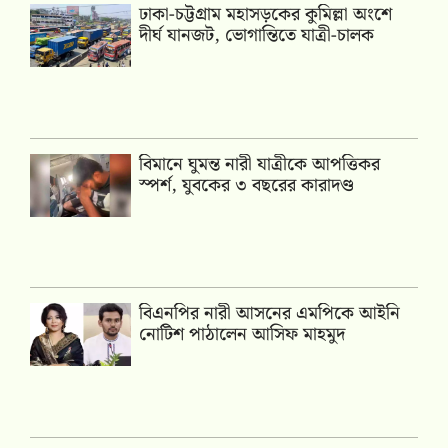
ঢাকা-চট্টগ্রাম মহাসড়কের কুমিল্লা অংশে
দীর্ঘ যানজট, ভোগান্তিতে যাত্রী-চালক
বিমানে ঘুমন্ত নারী যাত্রীকে আপত্তিকর
স্পর্শ, যুবকের ৩ বছরের কারাদণ্ড
বিএনপির নারী আসনের এমপিকে আইনি
নোটিশ পাঠালেন আসিফ মাহমুদ