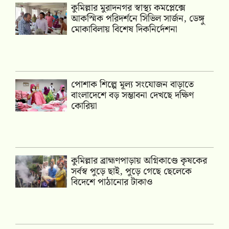
কুমিল্লার মুরাদনগর স্বাস্থ্য কমপ্লেক্সে
আকস্মিক পরিদর্শনে সিভিল সার্জন, ডেঙ্গু
মোকাবিলায় বিশেষ দিকনির্দেশনা
পোশাক শিল্পে মূল্য সংযোজন বাড়াতে
বাংলাদেশে বড় সম্ভাবনা দেখছে দক্ষিণ
কোরিয়া
কুমিল্লার ব্রাহ্মণপাড়ায় অগ্নিকাণ্ডে কৃষকের
সর্বস্ব পুড়ে ছাই, পুড়ে গেছে ছেলেকে
বিদেশে পাঠানোর টাকাও