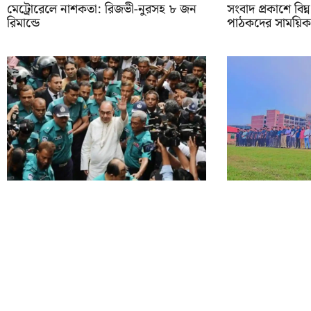
মেট্রোরেলে নাশকতা: রিজভী-নুরসহ ৮ জন
সংবাদ প্রকাশে বিঘ্ন
রিমান্ডে
পাঠকদের সাময়িক 