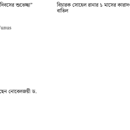
বসের শুভেচ্ছা”
বিচারক সোহেল রানার ১ মাসের কারাদণ
বাতিল
়েছেন নোবেলজয়ী ড.