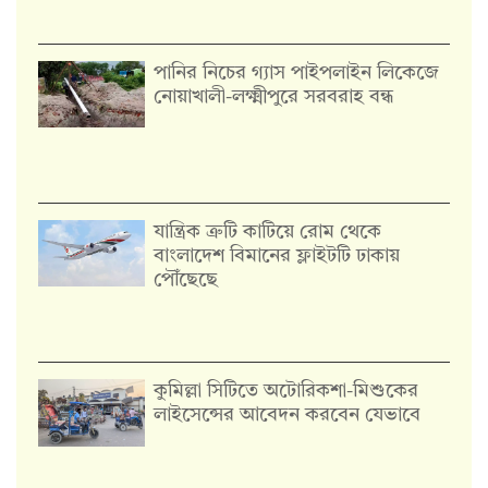
পানির নিচের গ্যাস পাইপলাইন লিকেজে
নোয়াখালী-লক্ষ্মীপুরে সরবরাহ বন্ধ
যান্ত্রিক ত্রুটি কাটিয়ে রোম থেকে
বাংলাদেশ বিমানের ফ্লাইটটি ঢাকায়
পৌঁছেছে
কুমিল্লা সিটিতে অটোরিকশা-মিশুকের
লাইসেন্সের আবেদন করবেন যেভাবে