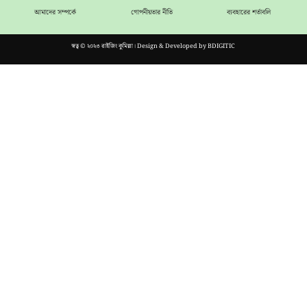
আমাদের সম্পর্কে
গোপনীয়তার নীতি
ব্যবহারের শর্তাবলি
স্বত্ব © ২০২৩ রাইজিং কুমিল্লা। Design & Developed by
BDIGITIC