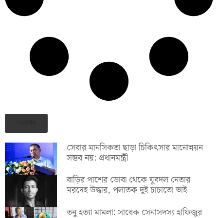
সর্বশেষ
সেবার মানসিকতা ছাড়া চিকিৎসার মানোন্নয়ন
সম্ভব নয়: প্রধানমন্ত্রী
বাড়ির পাশের ডোবা থেকে যুবদল নেতার
মরদেহ উদ্ধার, পলাতক দুই চাচাতো ভাই
তনু হত্যা মামলা: সাবেক সেনাসদস্য হাফিজুর