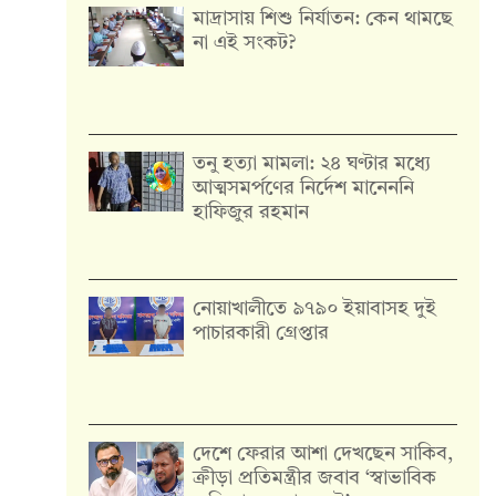
মাদ্রাসায় শিশু নির্যাতন: কেন থামছে
না এই সংকট?
তনু হত্যা মামলা: ২৪ ঘণ্টার মধ্যে
আত্মসমর্পণের নির্দেশ মানেননি
হাফিজুর রহমান
নোয়াখালীতে ৯৭৯০ ইয়াবাসহ দুই
পাচারকারী গ্রেপ্তার
দেশে ফেরার আশা দেখছেন সাকিব,
ক্রীড়া প্রতিমন্ত্রীর জবাব ‘স্বাভাবিক