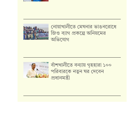
নোয়াখালীতে মেঘনার ভাঙনরোধে
জিও ব্যাগ প্রকল্পে অনিয়মের
অভিযোগ
বাঁশখালীতে বন্যায় গৃহহারা ১০০
পরিবারকে নতুন ঘর দেবেন
প্রধানমন্ত্রী