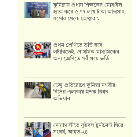
কুমিল্লায় প্রধান শিক্ষকের মোবাইল
হ্যাক করে ৫.৭৭ লাখ টাকা আত্মসাৎ,
যশোর থেকে গ্রেপ্তার ১
প্রথম শ্রেণিতে ভর্তি হবে
লটারিতেই, প্রাথমিক-মাধ্যমিকের
অন্য শ্রেণিতে পরীক্ষায় ভর্তি
ডেঙ্গু প্রতিরোধে কুমিল্লা নগরীর
বিভিন্ন এলাকায় মশক নিধন
অভিযান
নোয়াখালীতে ফুটবল টুর্নামেন্ট ঘিরে
সংঘর্ষ, আহত-২৪