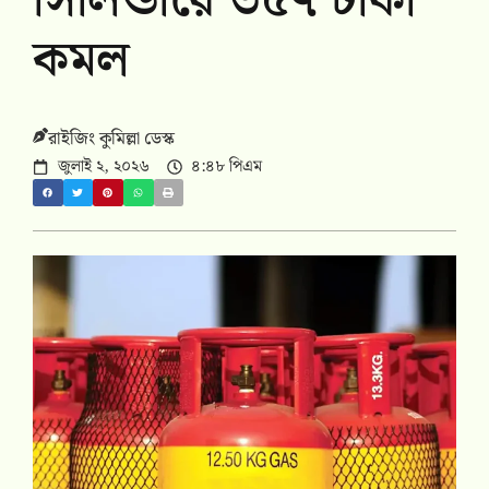
সিলিন্ডারে ৩৫৭ টাকা
কমল
রাইজিং কুমিল্লা ডেস্ক
জুলাই ২, ২০২৬
৪:৪৮ পিএম