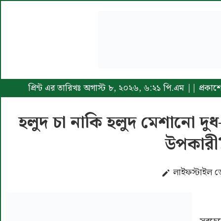
প্রিন্ট এর তারিখঃ অগাস্ট ৮, ২০২৬, ৬:২১ পি.এম || প্রকাশ
হলুদ চা নাকি হলুদ মেশানো 
উপকারী
লাইফস্টাইল ডে