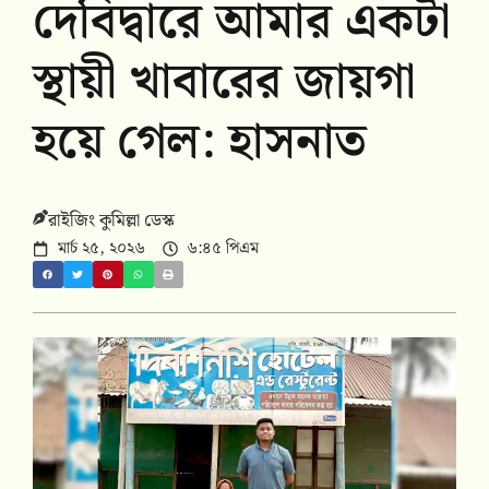
দেবিদ্বারে আমার একটা
স্থায়ী খাবারের জায়গা
হয়ে গেল: হাসনাত
রাইজিং কুমিল্লা ডেস্ক
মার্চ ২৫, ২০২৬
৬:৪৫ পিএম