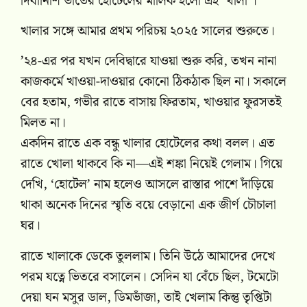
দিবানিশি ভাতের হোটেলের মালিক হলো এই ‘খালা’।
খালার সঙ্গে আমার প্রথম পরিচয় ২০২৫ সালের শুরুতে।
’২৪-এর পর যখন দেবিদ্বারে যাওয়া শুরু করি, তখন নানা
কাজকর্মে খাওয়া-দাওয়ার কোনো ঠিকঠাক ছিল না। সকালে
বের হতাম, গভীর রাতে বাসায় ফিরতাম, খাওয়ার ফুরসতই
মিলত না।
একদিন রাতে এক বন্ধু খালার হোটেলের কথা বলল। এত
রাতে খোলা থাকবে কি না—এই শঙ্কা নিয়েই গেলাম। গিয়ে
দেখি, ‘হোটেল’ নাম হলেও আসলে রাস্তার পাশে দাঁড়িয়ে
থাকা অনেক দিনের স্মৃতি বয়ে বেড়ানো এক জীর্ণ চৌচালা
ঘর।
রাতে খালাকে ডেকে তুললাম। তিনি উঠে আমাদের দেখে
পরম যত্নে ভিতরে বসালেন। সেদিন যা বেঁচে ছিল, টমেটো
দেয়া ঘন মসুর ডাল, ডিমভাঁজা, তাই খেলাম কিন্তু তৃপ্তিটা