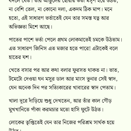
বদলে যেত। তার আঙুলের ছোঁয়ায় ভর্তা মসৃণ হয়ে উঠত,
না বেশি তেল, না কোনো দলা, একদম ঠিক মাপ। মনে
হতো, এই সাধারণ ভর্তাতেই যেন তার সমস্ত যত্ন আর
অভিজ্ঞতা মিশে আছে।
পাতের পাশে ভর্তা পেলে প্রথম লোকমাতেই চমকে উঠতাম।
এত সাধারণ জিনিস এত মজার হতে পারে! এটাকেই বলে
হাতের যশ।
খেতে বসার পর আর কথা বলার ফুরসত থাকত না। ভাত,
টমেটো দেওয়া ঘন মসুর ডাল আর মাংস ভুনার সেই স্বাদ,
যেন অনেক দিন পর সত্যিকারের খাবারের স্বাদ পেতাম।
খালা দূরে দাঁড়িয়ে শুধু দেখতেন, আর তাঁর কাল গৌড়
মুখখানিতে পাঁকা করমচার মতো হাসি ফুটে উঠত।
লোকের তৃপ্তিতেই যেন তার নিজের পরিশ্রম সার্থক হয়ে