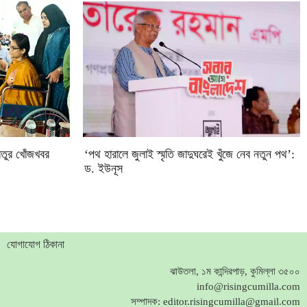
িতুর খোঁজখবর
‘পথ হারালে জুলাই স্মৃতি জাদুঘরেই খুঁজে নেব নতুন পথ’:
ড. ইউনূস
যোগাযোগ ঠিকানা
ঝাউতলা, ১ম কান্দিরপাড়, কুমিল্লা ৩৫০০
info@risingcumilla.com
সম্পাদক:
editor.risingcumilla@gmail.com