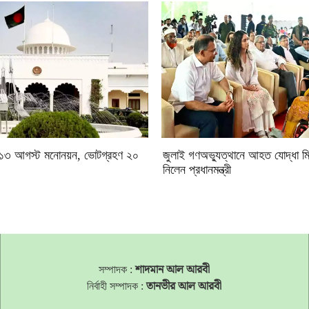
াচন: ১৩ আগস্ট মনোনয়ন, ভোটগ্রহণ ২০
জুলাই গণঅভ্যুত্থানে আহত যোদ্ধা ম
নিলেন প্রধানমন্ত্রী
সম্পাদক :
শাদমান আল আরবী
নির্বাহী সম্পাদক :
তানভীর আল আরবী