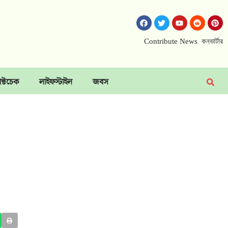
Contribute News
কনভার্টার
াক্টচেক
লাইফস্টাইল
জবস