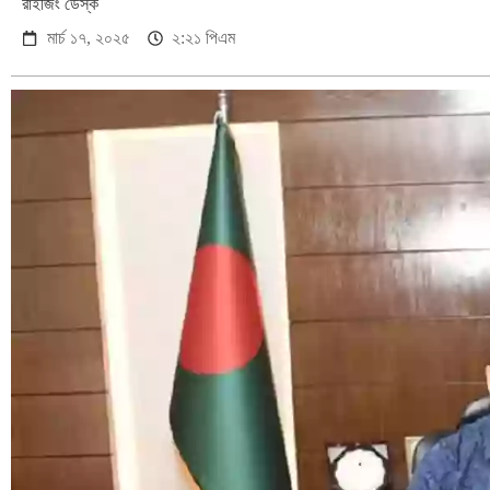
রাইজিং ডেস্ক
মার্চ ১৭, ২০২৫
২:২১ পিএম