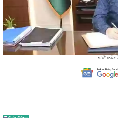
গাজী জসীম উ