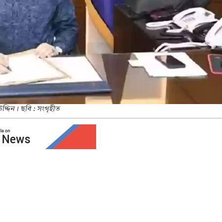
দ্দিন। ছবি : সংগৃহীত