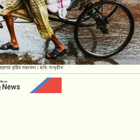
রসহ বৃষ্টির সম্ভাবনা। ছবি: সংগৃহীত