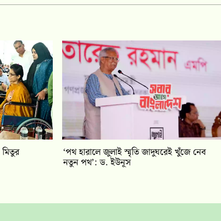
 মিতুর
‘পথ হারালে জুলাই স্মৃতি জাদুঘরেই খুঁজে নেব
নতুন পথ’: ড. ইউনূস