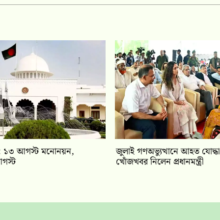
বাচন: ১৩ আগস্ট মনোনয়ন,
জুলাই গণঅভ্যুত্থানে আহত যোদ্ধা
গস্ট
খোঁজখবর নিলেন প্রধানমন্ত্রী