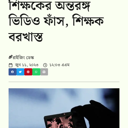
শিক্ষকের অন্তরঙ্গ
ভিডিও ফাঁস, শিক্ষক
বরখাস্ত
রাইজিং ডেস্ক
জুন ১১, ২০২৩
১২:০৩ এএম