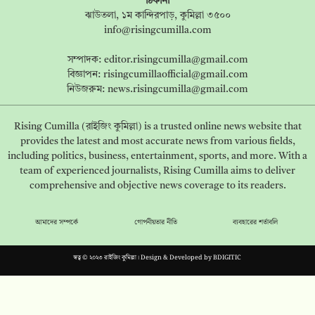
ঠিকানা
ঝাউতলা, ১ম কান্দিরপাড়, কুমিল্লা ৩৫০০
info@risingcumilla.com
সম্পাদক:
editor.risingcumilla@gmail.com
বিজ্ঞাপন:
risingcumillaofficial@gmail.com
নিউজরুম:
news.risingcumilla@gmail.com
Rising Cumilla (রাইজিং কুমিল্লা) is a trusted online news website that
provides the latest and most accurate news from various fields,
including politics, business, entertainment, sports, and more. With a
team of experienced journalists, Rising Cumilla aims to deliver
comprehensive and objective news coverage to its readers.
আমাদের সম্পর্কে
গোপনীয়তার নীতি
ব্যবহারের শর্তাবলি
স্বত্ব © ২০২৩ রাইজিং কুমিল্লা। Design & Developed by
BDIGITIC