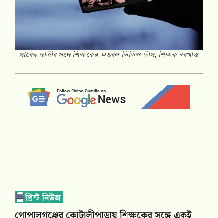
সাবেক ছাত্রীর সঙ্গে শিক্ষকের অন্তরঙ্গ ভিডিও ফাঁস, শিক্ষক বরখাস্ত
গোপালগঞ্জের কোটালীপাড়ায় শিক্ষকের সঙ্গে একই