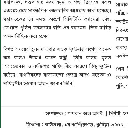
মহাসড়ক, পশুর হাট এবং যমুনা ও পদ্মা ব্রিজসহ সকল
সাভার
এক্সপ্রেসওয়ে সার্বক্ষণিক নজরদারির আওতায় আনা হয়েছে।
পরিচা
মহাসড়কের যে সমস্ত অংশে সিসিটিভি ক্যামেরা নেই,
স্বরাষ
সেখানে পুলিশ সদস্যদের বডি ওর্ন ক্যামেরা দিয়ে দায়িত্ব
বিরুদ
পালন নিশ্চিত করা হচ্ছে।
দেশের
ব্যবস
বিগত সময়ের তুলনায় এবার সড়ক দুর্ঘটনার সংখ্যা অনেক
একইভা
কম বলেও উল্লেখ করেন মন্ত্রী। তিনি বলেন, মূলত
অসচেতনতা ও ব্যক্তিগত গাফিলতির কারণে কিছু দুর্ঘটনা
প্রেস 
ঘটেছে। নাগরিকদের যাতায়াতের ক্ষেত্রে আরও সচেতন ও
মোর্
দায়িত্বশীল হওয়ার আহ্বান জানান তিনি।
পুলিশে
সম্পাদক :
শাদমান আল আরবী
| নির্বাহী 
ঠিকানা : ঝাউতলা, ১ম কান্দিরপাড়, কুমিল্লা-৩