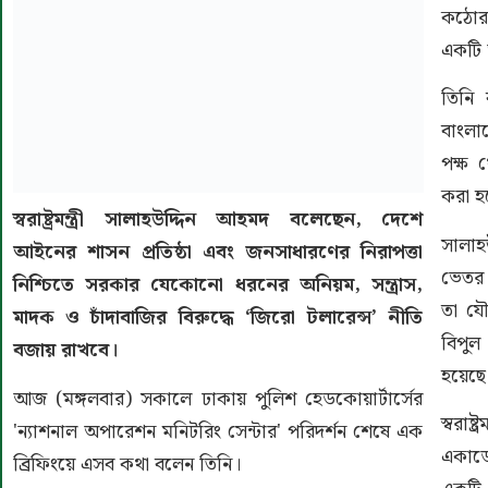
কঠোর।
একটি 
তিনি 
বাংলা
পক্ষ 
করা হ
স্বরাষ্ট্রমন্ত্রী সালাহউদ্দিন আহমদ বলেছেন, দেশে
সালাহ
আইনের শাসন প্রতিষ্ঠা এবং জনসাধারণের নিরাপত্তা
ভেতর র
নিশ্চিতে সরকার যেকোনো ধরনের অনিয়ম, সন্ত্রাস,
তা যৌ
মাদক ও চাঁদাবাজির বিরুদ্ধে ‘জিরো টলারেন্স’ নীতি
বিপুল
বজায় রাখবে।
হয়েছে
আজ (মঙ্গলবার) সকালে ঢাকায় পুলিশ হেডকোয়ার্টার্সের
স্বরা
'ন্যাশনাল অপারেশন মনিটরিং সেন্টার' পরিদর্শন শেষে এক
একাডে
ব্রিফিংয়ে এসব কথা বলেন তিনি।