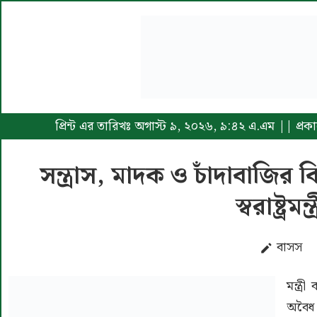
প্রিন্ট এর তারিখঃ অগাস্ট ৯, ২০২৬, ৯:৪২ এ.এম || প্
সন্ত্রাস, মাদক ও চাঁদাবাজির ব
স্বরাষ্ট্রমন্ত্
বাসস
মন্ত্
অবৈধ 