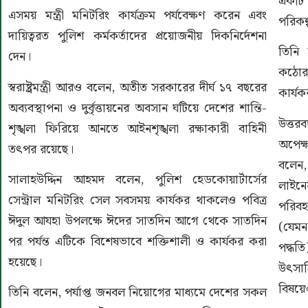
একটি 
এসময় মন্ত্রী মনিটরিং কার্যক্রম পর্যবেক্ষণ করেন এবং
পরিকল
দায়িত্বরত পুলিশ কর্মকর্তাদের প্রয়োজনীয় দিকনির্দেশনা
তিনি 
দেন।
কঠোর 
স্বরাষ্ট্রমন্ত্রী আরও বলেন, অতীত সরকারের দীর্ঘ ১৭ বছরের
কার্য
অব্যবস্থাপনা ও দুর্বৃত্তায়নের অবসান ঘটিয়ে দেশের শান্তি-
উত্তরব
শৃঙ্খলা ফিরিয়ে আনতে আইনশৃঙ্খলা রক্ষাকারী বাহিনী
অপেক্ষ
তৎপর রয়েছে।
বলেন,
সালাহউদ্দিন আহমদ বলেন, পুলিশ হেডকোয়ার্টার্সের
লাইনে
সেন্ট্রাল মনিটরিং সেল সবসময় কার্যকর থাকলেও পবিত্র
পরিব
ঈদুল আযহা উপলক্ষে ঈদের সাতদিন আগে থেকে সাতদিন
(যেমন
পর পর্যন্ত এটিকে বিশেষভাবে শক্তিশালী ও কার্যকর করা
পদ্ধত
হয়েছে।
উৎসা
বিষয়েও
তিনি বলেন, পর্যাপ্ত জনবল নিয়োগের মাধ্যমে দেশের সকল