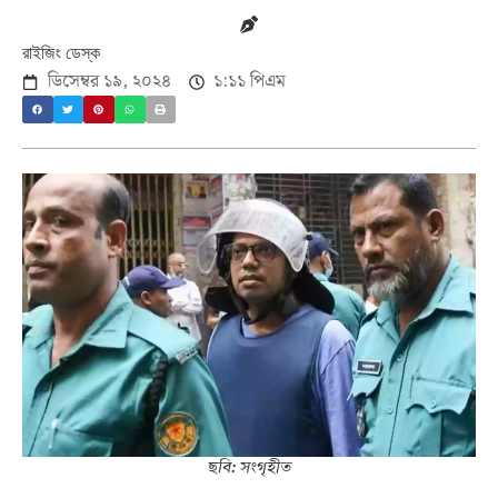
রাইজিং ডেস্ক
ডিসেম্বর ১৯, ২০২৪
১:১১ পিএম
ছবি: সংগৃহীত