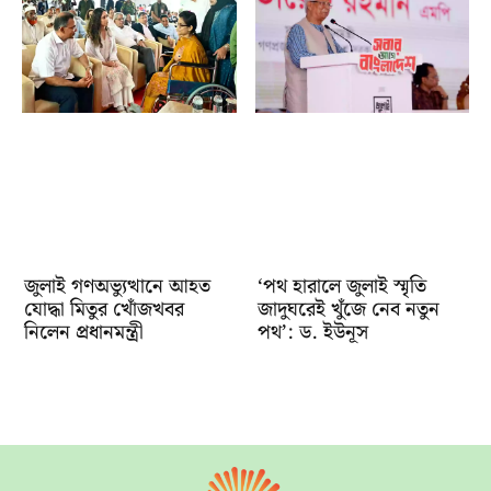
জুলাই গণঅভ্যুত্থানে আহত
‘পথ হারালে জুলাই স্মৃতি
যোদ্ধা মিতুর খোঁজখবর
জাদুঘরেই খুঁজে নেব নতুন
নিলেন প্রধানমন্ত্রী
পথ’: ড. ইউনূস