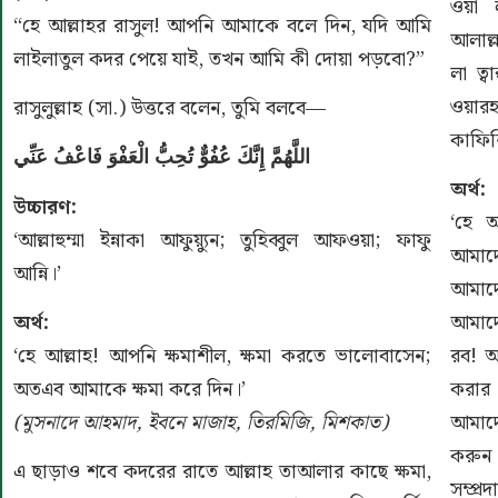
ওয়া 
“হে আল্লাহর রাসুল! আপনি আমাকে বলে দিন, যদি আমি
আলাল্ল
লাইলাতুল কদর পেয়ে যাই, তখন আমি কী দোয়া পড়বো?”
লা ত্
ওয়ার
রাসুলুল্লাহ (সা.) উত্তরে বলেন, তুমি বলবে—
কাফির
اللَّهُمَّ إِنَّكَ عُفُوٌّ تُحِبُّ الْعَفْوَ فَاعْفُ عَنِّي
অর্থ:
উচ্চারণ:
‘হে 
‘আল্লাহুম্মা ইন্নাকা আফুয়্যুন; তুহিব্বুল আফওয়া; ফাফু
আমাদ
আন্নি।’
আমাদ
অর্থ:
আমাদে
‘হে আল্লাহ! আপনি ক্ষমাশীল, ক্ষমা করতে ভালোবাসেন;
রব! আ
অতএব আমাকে ক্ষমা করে দিন।’
করার
(মুসনাদে আহমাদ, ইবনে মাজাহ, তিরমিজি, মিশকাত)
আমাদ
করুন
এ ছাড়াও শবে কদরের রাতে আল্লাহ তাআলার কাছে ক্ষমা,
সম্প্র