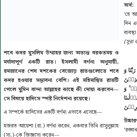
অর্থ:
‘হে আ
দিন এ
ব্যবস্
(সুরা
শবে কদর মুসলিম উম্মাহর জন্য অত্যন্ত বরকতময় ও
মর্যাদাপূর্ণ একটি রাত। ইসলামী বর্ণনা অনুযায়ী,
َّنَا وَ
রমজানের শেষ দশকের বেজোড় রাতগুলোতে শবে
َذِیۡنَ
কদর হওয়ার সম্ভাবনা বেশি। এই মহিমান্বিত রাতটি
ِهٖ ۚ وَ
পেলে মুমিন বান্দা আল্লাহর কাছে কী দোয়া করবেন—
ۡلٰىنَا
সে বিষয়ে হাদিসে স্পষ্ট নির্দেশনা রয়েছে।
رِیۡنَ
এ সম্পর্কে হাদিসের একটি বর্ণনা এভাবে এসেছে—
উচ্চার
হজরত আয়েশা (রা.) বর্ণনা করেন, একবার তিনি রাসুলুল্লাহ
‘রব্ব
(সা.)-কে জিজ্ঞাসা করেন—