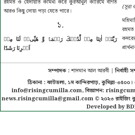
রহমত ও হেদায়াত কামনা করে কুরআনুল কারিমে বর্ণিত
(সুরা
আরও কিছু দোয়া পড়া যেতে পারে।
মহিমান
১.
রহমত 
কদরের
رَبَّنَاۤ اٰتِنَا مِنۡ لَّدُنۡكَ رَحۡمَۃً وَّ هَیِّیٴۡ لَنَا مِنۡ
প্রার্থ
اَمۡرِنَا رَشَدًا
সম্পাদক :
শাদমান আল আরবী
| নির্বাহী 
ঠিকানা : ঝাউতলা, ১ম কান্দিরপাড়, কুমিল্লা-৩
info@risingcumilla.com
, বিজ্ঞাপন:
risingcum
news.risingcumilla@gmail.com
© ২০২৩ রাইজিং কুমিল
Developed by BD