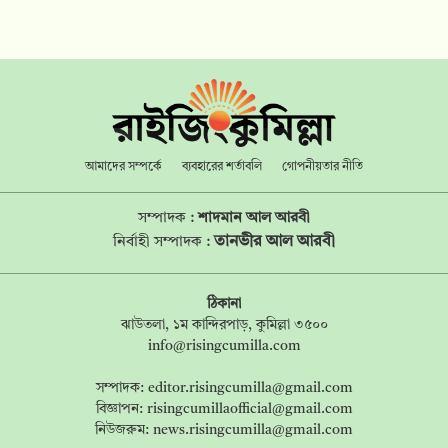
আমাদের সম্পর্কে
ব্যবহারের শর্তাবলি
গোপনীয়তার নীতি
সম্পাদক :
শাদমান আল আরবী
তানভীর আল আরবী
নির্বাহী সম্পাদক :
ঠিকানা
ঝাউতলা, ১ম কান্দিরপাড়, কুমিল্লা ৩৫০০
info@risingcumilla.com
সম্পাদক:
editor.risingcumilla@gmail.com
বিজ্ঞাপন:
risingcumillaofficial@gmail.com
নিউজরুম:
news.risingcumilla@gmail.com