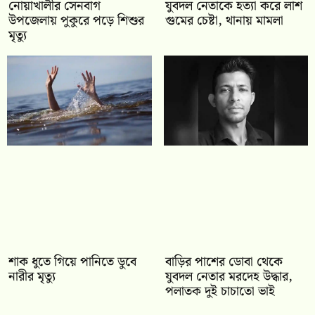
নোয়াখালীর সেনবাগ
যুবদল নেতাকে হত্যা করে লাশ
উপজেলায় পুকুরে পড়ে শিশুর
গুমের চেষ্টা, থানায় মামলা
মৃত্যু
শাক ধুতে গিয়ে পানিতে ডুবে
বাড়ির পাশের ডোবা থেকে
নারীর মৃত্যু
যুবদল নেতার মরদেহ উদ্ধার,
পলাতক দুই চাচাতো ভাই