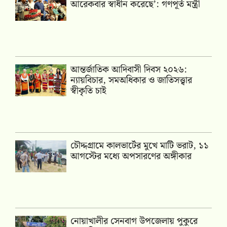
আরেকবার স্বাধীন করেছে’: গণপূর্ত মন্ত্রী
আন্তর্জাতিক আদিবাসী দিবস ২০২৬:
ন্যায়বিচার, সমঅধিকার ও জাতিসত্ত্বার
স্বীকৃতি চাই
চৌদ্দগ্রামে কালভার্টের মুখে মাটি ভরাট, ১১
আগস্টের মধ্যে অপসারণের অঙ্গীকার
নোয়াখালীর সেনবাগ উপজেলায় পুকুরে