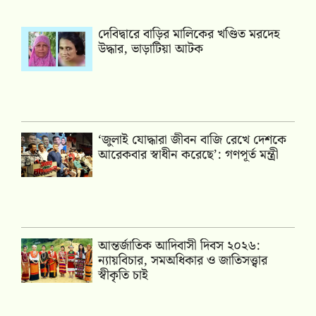
দেবিদ্বারে বাড়ির মালিকের খণ্ডিত মরদেহ
উদ্ধার, ভাড়াটিয়া আটক
‘জুলাই যোদ্ধারা জীবন বাজি রেখে দেশকে
আরেকবার স্বাধীন করেছে’: গণপূর্ত মন্ত্রী
আন্তর্জাতিক আদিবাসী দিবস ২০২৬:
ন্যায়বিচার, সমঅধিকার ও জাতিসত্ত্বার
স্বীকৃতি চাই