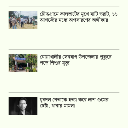
চৌদ্দগ্রামে কালভার্টের মুখে মাটি ভরাট, ১১
আগস্টের মধ্যে অপসারণের অঙ্গীকার
নোয়াখালীর সেনবাগ উপজেলায় পুকুরে
পড়ে শিশুর মৃত্যু
যুবদল নেতাকে হত্যা করে লাশ গুমের
চেষ্টা, থানায় মামলা