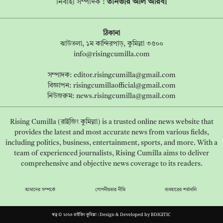
তানভীর আল আরবী
নির্বাহী সম্পাদক :
ঠিকানা
ঝাউতলা, ১ম কান্দিরপাড়, কুমিল্লা ৩৫০০
info@risingcumilla.com
সম্পাদক:
editor.risingcumilla@gmail.com
বিজ্ঞাপন:
risingcumillaofficial@gmail.com
নিউজরুম:
news.risingcumilla@gmail.com
Rising Cumilla (রাইজিং কুমিল্লা) is a trusted online news website that
provides the latest and most accurate news from various fields,
including politics, business, entertainment, sports, and more. With a
team of experienced journalists, Rising Cumilla aims to deliver
comprehensive and objective news coverage to its readers.
আমাদের সম্পর্কে
গোপনীয়তার নীতি
ব্যবহারের শর্তাবলি
স্বত্ব © ২০২৩ রাইজিং কুমিল্লা। Design & Developed by
BDIGITIC