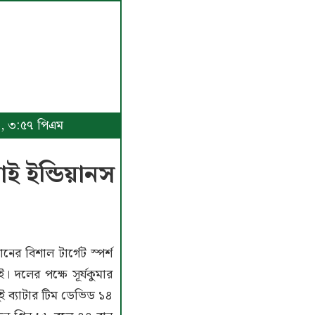
৩, ৩:৫৭ পিএম
াই ইন্ডিয়ানস
র বিশাল টার্গেট স্পর্শ
বাই। দলের পক্ষে সূর্যকুমার
ুই ব্যাটার টিম ডেভিড ১৪