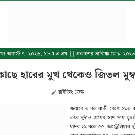
তারিখঃ অগাস্ট ৭, ২০২৬, ৯:৩৭ এ.এম || প্রকাশের তারিখঃ মে ১, ২০২
কাছে হারের মুখ থেকেও জিতল মুম্ব
রাইজিং ডেস্ক
জবাবে ৩ বল বাকী রেখে ২১৩ রানে
করে দুর্দান্ত জয়ের স্বাদ পায় মুম্
যাদব ২৯ বলে ৫৫, অস্ট্রেলিয়ার দ