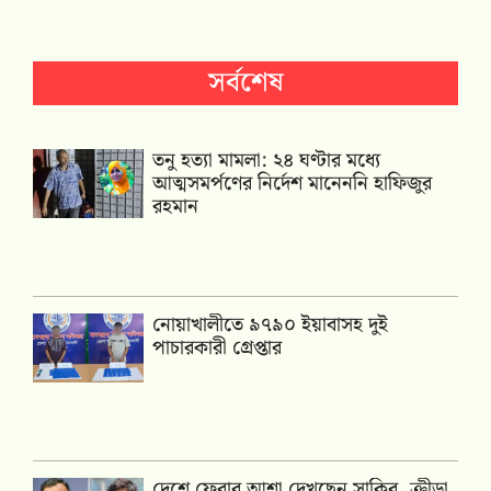
সর্বশেষ
তনু হত্যা মামলা: ২৪ ঘণ্টার মধ্যে
আত্মসমর্পণের নির্দেশ মানেননি হাফিজুর
রহমান
নোয়াখালীতে ৯৭৯০ ইয়াবাসহ দুই
পাচারকারী গ্রেপ্তার
দেশে ফেরার আশা দেখছেন সাকিব, ক্রীড়া