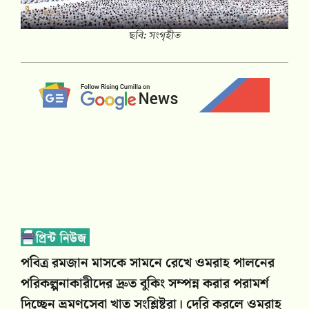
ছবি: সংগৃহীত
পবিত্র রমজান মাসকে সামনে রেখে ওমরাহ পালনের
পরিকল্পনাকারীদের দ্রুত বুকিং সম্পন্ন করার পরামর্শ
দিচ্ছেন ভ্রমণসেবা খাত সংশ্লিষ্টরা। দেরি করলে ওমরাহ