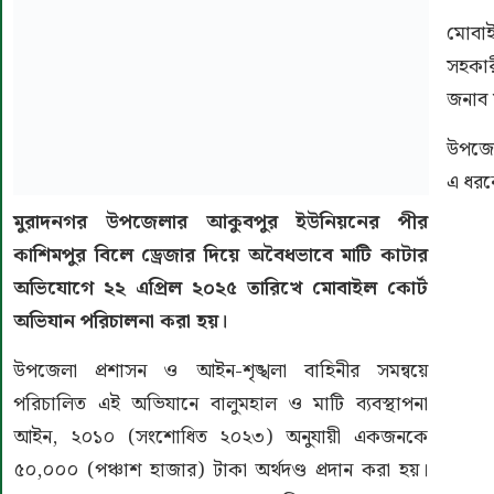
মোবা
সহকার
জনাব 
উপজেল
এ ধরন
মুরাদনগর উপজেলার আকুবপুর ইউনিয়নের পীর
কাশিমপুর বিলে ড্রেজার দিয়ে অবৈধভাবে মাটি কাটার
অভিযোগে ২২ এপ্রিল ২০২৫ তারিখে মোবাইল কোর্ট
অভিযান পরিচালনা করা হয়।
উপজেলা প্রশাসন ও আইন-শৃঙ্খলা বাহিনীর সমন্বয়ে
পরিচালিত এই অভিযানে বালুমহাল ও মাটি ব্যবস্থাপনা
আইন, ২০১০ (সংশোধিত ২০২৩) অনুযায়ী একজনকে
৫০,০০০ (পঞ্চাশ হাজার) টাকা অর্থদণ্ড প্রদান করা হয়।