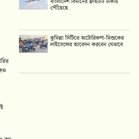
বাংলাদেশ বিমানের ফ্লাইটটি ঢাকায়
পৌঁছেছে
কুমিল্লা সিটিতে অটোরিকশা-মিশুকের
লাইসেন্সের আবেদন করবেন যেভাবে
ারির
গেও
েই