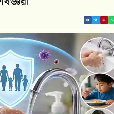
েষজ্ঞরা