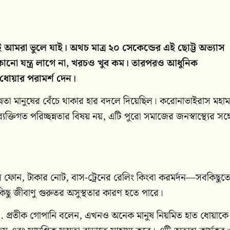
আমরা ভুলে যাই। অথচ মাত্র ২০ সেকেন্ডের এই ছোট্ট অভ্যাস
কোনো যন্ত্র লাগে না, খরচও খুব কম। তারপরও আধুনিক
ধোয়ার পরামর্শ দেন।
ছন্নতা মানুষের বেঁচে থাকার হার বদলে দিয়েছিল। করোনাভাইরাস মহাম
্যক্তিগত পরিচ্ছন্নতার বিষয় নয়, এটি পুরো সমাজের জনস্বাস্থ্যের সঙ্
ইল ফোন, টাকার নোট, বাস-ট্রেনের রেলিং কিংবা করমর্দন—সবকিছুত
িছু জীবাণু গুরুতর অসুস্থতার কারণ হতে পারে।
া. প্রতীক গোপানি বলেন, এখনও অনেক মানুষ নিয়মিত হাত ধোয়াকে