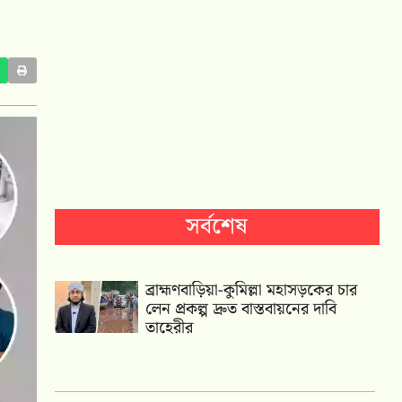
সর্বশেষ
ব্রাহ্মণবাড়িয়া-কুমিল্লা মহাসড়কের চার
লেন প্রকল্প দ্রুত বাস্তবায়নের দাবি
তাহেরীর