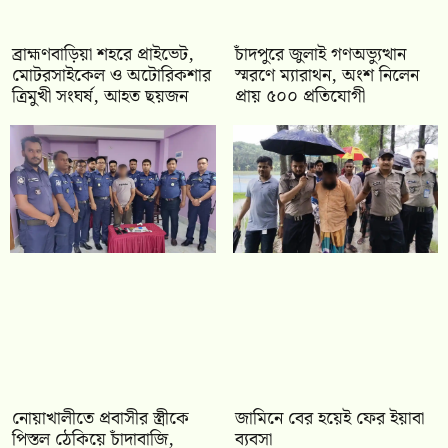
ব্রাহ্মণবাড়িয়া শহরে প্রাইভেট,
চাঁদপুরে জুলাই গণঅভ্যুত্থান
মোটরসাইকেল ও অটোরিকশার
স্মরণে ম্যারাথন, অংশ নিলেন
ত্রিমুখী সংঘর্ষ, আহত ছয়জন
প্রায় ৫০০ প্রতিযোগী
নোয়াখালীতে প্রবাসীর স্ত্রীকে
জামিনে বের হয়েই ফের ইয়াবা
পিস্তল ঠেকিয়ে চাঁদাবাজি,
ব্যবসা