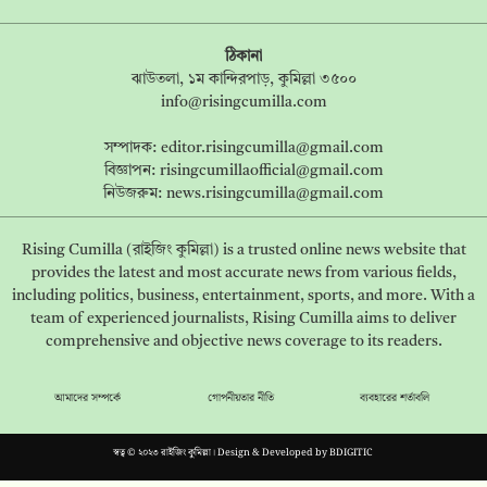
ঠিকানা
ঝাউতলা, ১ম কান্দিরপাড়, কুমিল্লা ৩৫০০
info@risingcumilla.com
সম্পাদক:
editor.risingcumilla@gmail.com
বিজ্ঞাপন:
risingcumillaofficial@gmail.com
নিউজরুম:
news.risingcumilla@gmail.com
Rising Cumilla (রাইজিং কুমিল্লা) is a trusted online news website that
provides the latest and most accurate news from various fields,
including politics, business, entertainment, sports, and more. With a
team of experienced journalists, Rising Cumilla aims to deliver
comprehensive and objective news coverage to its readers.
আমাদের সম্পর্কে
গোপনীয়তার নীতি
ব্যবহারের শর্তাবলি
স্বত্ব © ২০২৩ রাইজিং কুমিল্লা। Design & Developed by
BDIGITIC