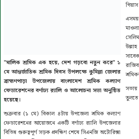
গিয়াস 
এসময়
মাওলা
সেলিম
উল্লাহ
সাবেক
‎"মালিক শ্রমিক এক হয়ে, দেশ গড়বো নতুন করে" ১
রাজি
মে আন্তর্জাতিক শ্রমিক দিবস উপলক্ষে কুমিল্লা জেলার
শ্রমিক
ব্রাহ্মণপাড়া উপজেলায় বাংলাদেশ শ্রমিক কল্যাণ
সভায় 
ফেডারেশনের বর্ণাঢ্য র‍্যালি ও আলোচনা সভা অনুষ্ঠিত
তুলতে
হয়েছে।
শুক্রবার (১ মে) বিকাল ৪টায় উপজেলা শ্রমিক কল্যাণ
ফেডারেশনের আয়োজনে একটি বর্ণাঢ্য র‍্যালি উপজেলার
বিভিন্ন গুরুত্বপূর্ণ সড়ক প্রদক্ষিণ শেষে সিএনজি অটোরিক্সা