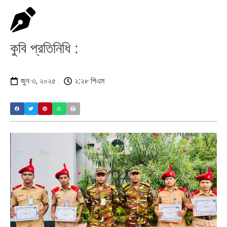
কুবি প্রতিনিধি :
জুন ৩, ২০২৫
২:২৮ পিএম