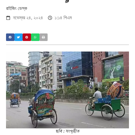
রাইজিং ডেস্ক
নভেম্বর ২৪, ২০২৪
১:১৪ পিএম
ছবি : সংগৃহীত