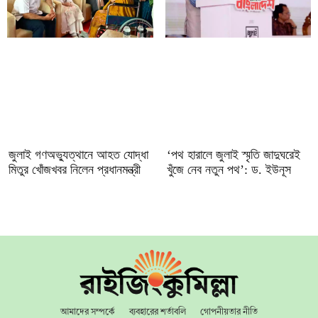
জুলাই গণঅভ্যুত্থানে আহত যোদ্ধা
‘পথ হারালে জুলাই স্মৃতি জাদুঘরেই
মিতুর খোঁজখবর নিলেন প্রধানমন্ত্রী
খুঁজে নেব নতুন পথ’: ড. ইউনূস
আমাদের সম্পর্কে
ব্যবহারের শর্তাবলি
গোপনীয়তার নীতি