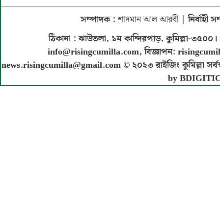
সম্পাদক :
শাদমান আল আরবী
| নির্বাহী 
ঠিকানা : ঝাউতলা, ১ম কান্দিরপাড়, কুমিল্লা-৩
info@risingcumilla.com
, বিজ্ঞাপন:
risingcumi
news.risingcumilla@gmail.com
© ২০২৩ রাইজিং কুমিল্লা সর্বস
by BDIGITI