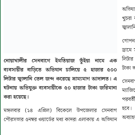
অভিযান
খুচরা
জ্বাল
গোপন 
ড্রাম
লিটার
নোয়াখালীর সেনবাগে ইমতিয়াজ ভূঁইয়া নামে এক
টাকা অ
ব্যবসায়ীর বাড়িতে অভিযান চালিয়ে ৫ হাজার ৫০০
লিটার জ্বালানি তেল জব্দ করেছে ভ্রাম্যমাণ আদালত। এ
সেনবা
ঘটনায় অভিযুক্ত ব্যবসায়ীকে ৫০ হাজার টাকা জরিমানা
ম্যাজ
করা হয়েছে।
পরবর্ত
হবে। 
মঙ্গলবার (১৪ এপ্রিল) বিকেলে উপজেলার সেনবাগ
অব্যা
পৌরসভার ৫নম্বর ওয়ার্ডের মধ্য কাদরা এলাকায় এ অভিযান