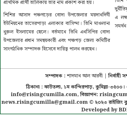
তিনি
প্রাথমিক প্রার্থী তালিকায় তার নাম প্রকাশ করা হয়।
দুর্নী
শিশির আসাদ পঞ্চগড়ের বোদা উপজেলার ময়দানদিঘী
এ লক্
ইউনিয়নের তাসেরপাড়া এলাকার বাসিন্দা। তিনি মাওলানা
সমর্থ
নুরুল ইসলামের ছেলে। বর্তমানে তিনি এনসিপির বোদা
উপজেলার প্রধান সমন্বয়কারী এবং পঞ্চগড় জেলা কমিটির
সাংগঠনিক সম্পাদক হিসেবে দায়িত্ব পালন করছেন।
সম্পাদক :
শাদমান আল আরবী
| নির্বাহী 
ঠিকানা : ঝাউতলা, ১ম কান্দিরপাড়, কুমিল্লা-৩
info@risingcumilla.com
, বিজ্ঞাপন:
risingcum
news.risingcumilla@gmail.com
© ২০২৩ রাইজিং কুমিল
Developed by BD