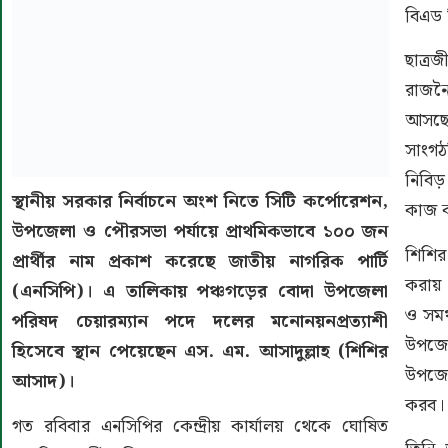
বিএড 
ছাত্র
রাজন
আসছেন
সাংগঠ
নিবিড়
স্থানীয় সরকার নির্বাচনে অংশ নিতে সিটি কর্পোরেশন,
কাজ ক
উপজেলা ও পৌরসভা পর্যায়ে প্রাথমিকভাবে ১০০ জন
শিশির
প্রার্থীর নাম প্রকাশ করেছে জাতীয় নাগরিক পার্টি
করায় 
(এনসিপি)। এ তালিকায় পঞ্চগড়ের বোদা উপজেলা
ও সমর
পরিষদ চেয়ারম্যান পদে দলের মনোনয়নপ্রত্যাশী
উপজে
হিসেবে স্থান পেয়েছেন এস. এম. আসাদুল্লাহ (শিশির
উপজেল
আসাদ)।
করব।
গত রবিবার এনসিপির কেন্দ্রীয় কার্যালয় থেকে ঘোষিত