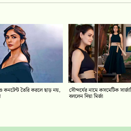
িও কনটেন্ট তৈরি করলে ছাড় নয়,
সৌন্দর্যের নামে কসমেটিক সার্জার
র
বললেন দিয়া মির্জা