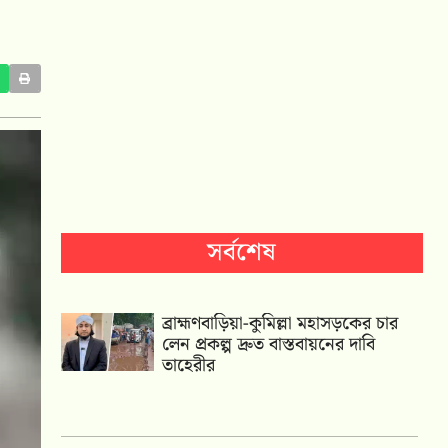
সর্বশেষ
ব্রাহ্মণবাড়িয়া-কুমিল্লা মহাসড়কের চার
লেন প্রকল্প দ্রুত বাস্তবায়নের দাবি
তাহেরীর