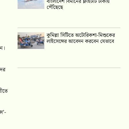
বাংলাদেশ বিমানের ফ্লাইটটি ঢাকায়
পৌঁছেছে
কুমিল্লা সিটিতে অটোরিকশা-মিশুকের
লাইসেন্সের আবেদন করবেন যেভাবে
নন।
দের
রীতে
্স’-