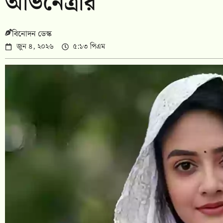
অভিনেত্রীর
বিনোদন ডেস্ক
জুন ৪, ২০২৬
৫:১৩ পিএম