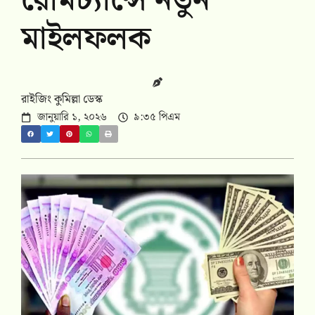
রেমিট্যান্সে নতুন
মাইলফলক
রাইজিং কুমিল্লা ডেস্ক
জানুয়ারি ১, ২০২৬
৯:৩৫ পিএম