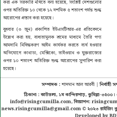
করা এক সরকারি নথিতে বলা হয়েছে, সংশ্লিষ্ট দেশগুলোর
ওপর অতিরিক্ত ১০ থেকে ১২ দশমিক ৫ শতাংশ পর্যন্ত শুল্ক
আরোপের প্রস্তাব করা হয়েছে।
বুধবার (৩ জুন) প্রকাশিত ইউএসটিআর-এর প্রতিবেদনে
উল্লেখ করা হয়, বাধ্যতামূলক শ্রমের মাধ্যমে তৈরি পণ্য
আমদানি নিষিদ্ধকরণ আইন কার্যকর করতে ব্যর্থ হওয়ার
অভিযোগে কানাডা, মেক্সিকো, তাইওয়ান ও যুক্তরাজ্যের
ওপর ১০ শতাংশ অতিরিক্ত শুল্ক আরোপের সুপারিশ করা
হয়েছে।
সম্পাদক :
শাদমান আল আরবী
| নির্বাহী 
ঠিকানা : ঝাউতলা, ১ম কান্দিরপাড়, কুমিল্লা-৩
info@risingcumilla.com
, বিজ্ঞাপন:
risingcum
news.risingcumilla@gmail.com
© ২০২৩ রাইজিং কুমিল
Developed by BD