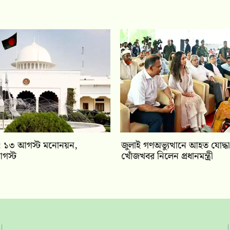
বাচন: ১৩ আগস্ট মনোনয়ন,
জুলাই গণঅভ্যুত্থানে আহত যোদ্ধা
গস্ট
খোঁজখবর নিলেন প্রধানমন্ত্রী