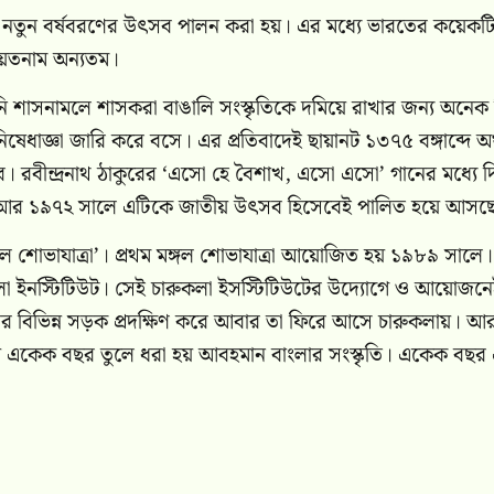
 নতুন বর্ষবরণের উৎসব পালন করা হয়। এর মধ্যে ভারতের কয়েকট
িয়েতনাম অন্যতম।
 শাসনামলে শাসকরা বাঙালি সংস্কৃতিকে দমিয়ে রাখার জন্য অনেক 
ধাজ্ঞা জারি করে বসে। এর প্রতিবাদেই ছায়ানট ১৩৭৫ বঙ্গাব্দে অর
রবীন্দ্রনাথ ঠাকুরের ‘এসো হে বৈশাখ, এসো এসো’ গানের মধ্যে দ
 আর ১৯৭২ সালে এটিকে জাতীয় উৎসব হিসেবেই পালিত হয়ে আসছ
শোভাযাত্রা’। প্রথম মঙ্গল শোভাযাত্রা আয়োজিত হয় ১৯৮৯ সালে।
কলা ইনস্টিটিউট। সেই চারুকলা ইসস্টিটিউটের উদ্যোগে ও আয়োজন
র বিভিন্ন সড়ক প্রদক্ষিণ করে আবার তা ফিরে আসে চারুকলায়। আ
ি দিয়ে একেক বছর তুলে ধরা হয় আবহমান বাংলার সংস্কৃতি। একেক বছর