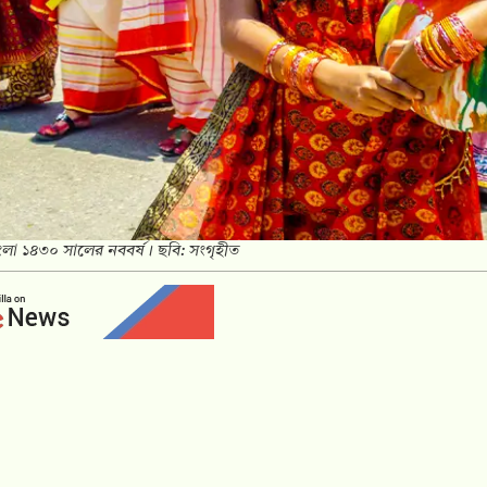
লা ১৪৩০ সালের নববর্ষ। ছবি: সংগৃহীত