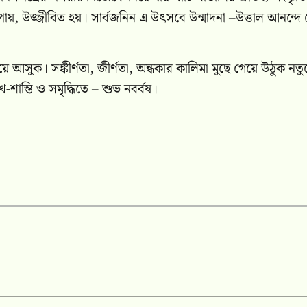
 পায়, উজ্জীবিত হয়। সার্বজনিন এ উৎসবে উন্মাদনা –উত্তাল আনন্দে
‍আসুক। সঙ্কীর্ণতা, জীর্ণতা, অন্ধকার কালিমা মুছে গেয়ে উঠুক নতু
ান্তি ও সমৃদ্ধিতে – শুভ নবর্বষ।