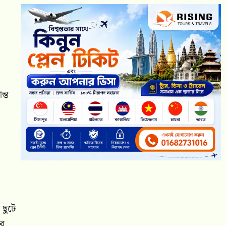
ন্ত
 ছুটে
ির