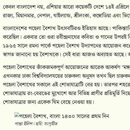
কেবল বাংলাদেশ নয়, এশিয়ার আরো কয়েকটি দেশে ১৪ই এপ্রিলে
রাজ্য, মিয়ানমার, নেপাল, থাইল্যান্ড, শ্রীলংকা, কম্বোডিয়া এবং ভ
বাংলাদেশের পহেলা বৈশাখ উৎসবটিরও ইতিহাস আছে। পাকিস্তাানি
করেছিল। একবার তো ওরা রবীন্দ্রনাথের কবিতা ও গানের উপরই নিষে
১৯৬৫ সালে রমনা পার্কে পহেলা বৈশাখ উদ্যাপনের আয়োজন করে। 
স্বাগত জানানো হয় বৈশাখকে। সেই ধারা আজও অব্যাহত আছে।
পহেলা বৈশাখের জাঁকজমকপূর্ণ আয়োজনের আরেক আকর্ষণ ‘মঙ্গল 
এখনকার ঢাকা বিশ্ববিদ্যালযয়ের চারুকলা অনুষদ তখন ছিল চারু
পহেলা বৈশাখের সকালে এই শোভাযাত্রাটি বের হয়। তারপর শহরে
শোভাযাত্রায় রং-বেরঙের মুখোশে আর বিভিন্ন প্রাণীর প্রতিমূর্ত
শোভাযাত্রার জন্য একেক থিম বেছে নেওয়া হয়।
পান্তা ইলিশ। ছবি: সংগৃহীত