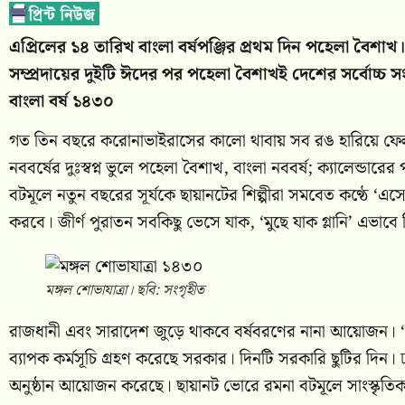
এপ্রিলের ১৪ তারিখ বাংলা বর্ষপঞ্জির প্রথম দিন পহেলা বৈ
সম্প্রদায়ের দুইটি ঈদের পর পহেলা বৈশাখই দেশের সর্বোচ্চ স
বাংলা বর্ষ ১৪৩০
গত তিন বছরে করোনাভাইরাসের কালো থাবায় সব রঙ হারিয়ে ফেলা 
নববর্ষের দুঃস্বপ্ন ভুলে পহেলা বৈশাখ, বাংলা নববর্ষ; ক্যালেন্
বটমূলে নতুন বছরের সূর্যকে ছায়ানটের শিল্পীরা সমবেত কণ্ঠে 
করবে। জীর্ণ পুরাতন সবকিছু ভেসে যাক, ‘মুছে যাক গ্লানি’ এভ
মঙ্গল শোভাযাত্রা। ছবি: সংগৃহীত
রাজধানী এবং সারাদেশ জুড়ে থাকবে বর্ষবরণের নানা আয়োজন। ‘বাং
ব্যাপক কর্মসূচি গ্রহণ করেছে সরকার। দিনটি সরকারি ছুটির দিন। ঢা
অনুষ্ঠান আয়োজন করেছে। ছায়ানট ভোরে রমনা বটমূলে সাংস্কৃত