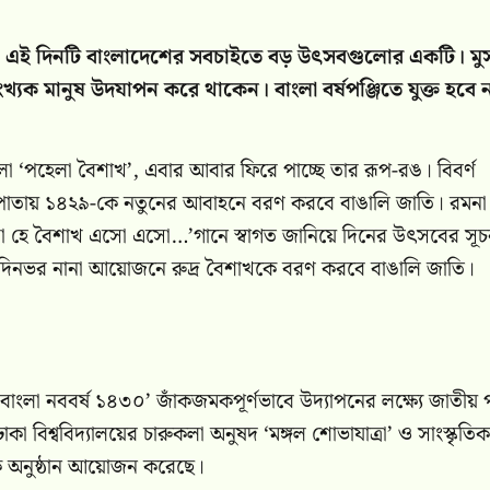
শাখ। এই দিনটি বাংলাদেশের সবচাইতে বড় উৎসবগুলোর একটি। ম
ংখ্যক মানুষ উদযাপন করে থাকেন। বাংলা বর্ষপঞ্জিতে যুক্ত হবে 
‘পহেলা বৈশাখ’, এবার আবার ফিরে পাচ্ছে তার রূপ-রঙ। বিবর্ণ
ডারের পাতায় ১৪২৯-কে নতুনের আবাহনে বরণ করবে বাঙালি জাতি। রমনা
‘এসো হে বৈশাখ এসো এসো…’গানে স্বাগত জানিয়ে দিনের উৎসবের সূচ
াবে দিনভর নানা আয়োজনে রুদ্র বৈশাখকে বরণ করবে বাঙালি জাতি।
লা নববর্ষ ১৪৩০’ জাঁকজমকপূর্ণভাবে উদ্যাপনের লক্ষ্যে জাতীয় পর
কা বিশ্ববিদ্যালয়ের চারুকলা অনুষদ ‘মঙ্গল শোভাযাত্রা’ ও সাংস্কৃতিক
িক অনুষ্ঠান আয়োজন করেছে।