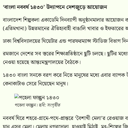
‘বাংলা নববর্ষ ১৪৩০’ উদ্যাপনে দেশজুড়ে আয়োজন
বাংলাদেশ শিল্পকলা একাডেমি দিনব্যাপী অনুষ্ঠানমালার আয়োজন 
(এতিমখানা) উন্নতমানের ঐতিহ্যবাহী বাঙালি খাবার ও ইফতারে
ঢাকা বিশ্ববিদ্যালয়ের থিয়েটার এন্ড পারফরম্যান্স স্টাডিজ বিভাগ দি
রমজানে দেশের সব স্তরের শিক্ষাপ্রতিষ্ঠানে ছুটি চলছে। ছুটির মধ্যে
নেওয়া হয়েছে আন্তঃমন্ত্রণালয়ের বৈঠকে।
১৪৩০ বাংলা সনকে বরণ করে নিতে মানুষের মধ্যে এবার ব্যাপক উ
কেনাকাটাও সেরে নিয়েছেন মানুষ।
পহেলা ফাল্গুন। ছবি: সংগৃহীত
নববর্ষ ঘিরে শহরে-গ্রামে-পথে-প্রান্তরে ‘বৈশাখী মেলা’র রেওয়াজ ব
যান এসব মেলা। মেলায় নগরদোলা, হাওয়াই মিঠাই, মৃৎ-শিল্পের জিন