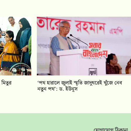
 মিতুর
‘পথ হারালে জুলাই স্মৃতি জাদুঘরেই খুঁজে নেব
নতুন পথ’: ড. ইউনূস
যোগাযোগ ঠিকানা