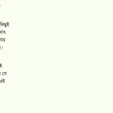
ি
কিছুই
্থাৎ
িয়ে
ে।
েই
র সে
 এই