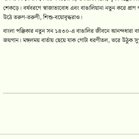
শেকড়ে। বর্ষবরণে স্বাজাত্যবোধ এবং বাঙালিয়ানা নতুন করে প্রাণ
উঠে তরুণ-তরুণী, শিশু-বয়োবৃদ্ধরাও।
বাংলা পঞ্জিকার নতুন সন ১৪৩০-এ বাঙালির জীবনে আনন্দধারা বয়ে 
জয়গান। মঙ্গলময় বার্তায় ছেয়ে যাক গোটা ধরণীতল, ভরে উঠুক সুখ-শ