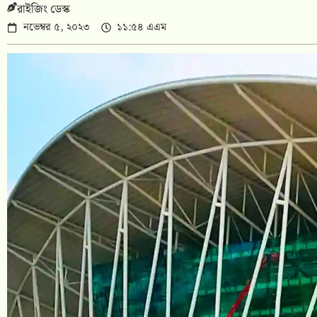
রাইজিং ডেস্ক
নভেম্বর ৫, ২০২৩
১১:৫৪ এএম