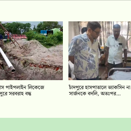
্যাস পাইপলাইন লিকেজে
চাঁদপুরে হাসপাতালে ভ্যাকসিন ন
ীপুরে সরবরাহ বন্ধ
সার্জনকে বদলি, অতঃপর…