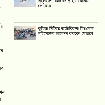
বাংলাদেশ বিমানের ফ্লাইটটি ঢাকায়
পৌঁছেছে
ি
রি
কুমিল্লা সিটিতে অটোরিকশা-মিশুকের
লাইসেন্সের আবেদন করবেন যেভাবে
ের
ার
্শন
া