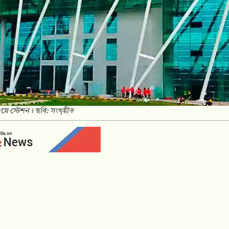
য়ে স্টেশন। ছবি: সংগৃহীত