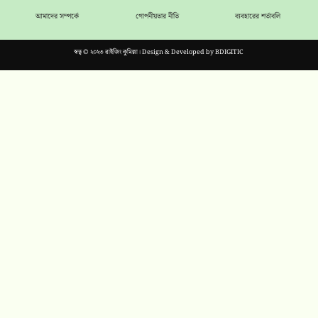
আমাদের সম্পর্কে
গোপনীয়তার নীতি
ব্যবহারের শর্তাবলি
স্বত্ব © ২০২৩ রাইজিং কুমিল্লা। Design & Developed by
BDIGITIC