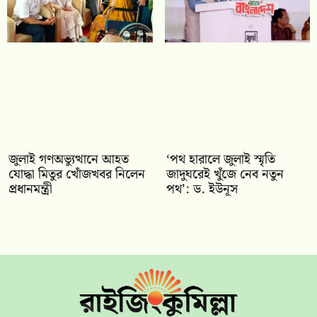
জুলাই গণঅভ্যুত্থানে আহত
‘পথ হারালে জুলাই স্মৃতি
যোদ্ধা মিতুর খোঁজখবর নিলেন
জাদুঘরেই খুঁজে নেব নতুন
প্রধানমন্ত্রী
পথ’: ড. ইউনূস