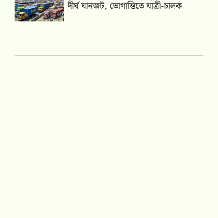
দীর্ঘ যানজট, ভোগান্তিতে যাত্রী-চালক