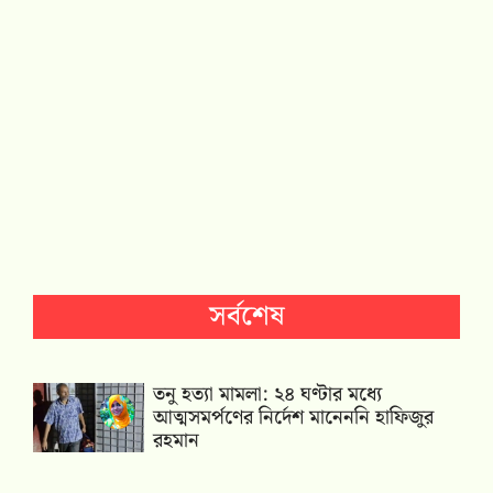
সর্বশেষ
তনু হত্যা মামলা: ২৪ ঘণ্টার মধ্যে
আত্মসমর্পণের নির্দেশ মানেননি হাফিজুর
রহমান