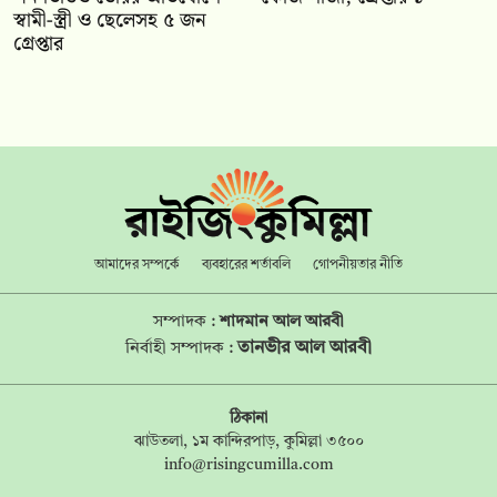
স্বামী-স্ত্রী ও ছেলেসহ ৫ জন
গ্রেপ্তার
আমাদের সম্পর্কে
ব্যবহারের শর্তাবলি
গোপনীয়তার নীতি
সম্পাদক :
শাদমান আল আরবী
তানভীর আল আরবী
নির্বাহী সম্পাদক :
ঠিকানা
ঝাউতলা, ১ম কান্দিরপাড়, কুমিল্লা ৩৫০০
info@risingcumilla.com