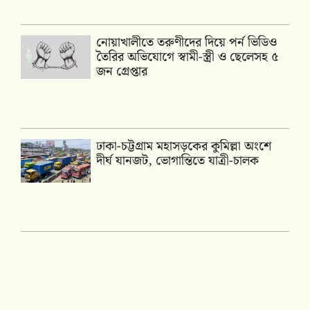
নোয়াখালীতে তরুণীদের দিয়ে পর্ন ভিডিও
তৈরির অভিযোগে স্বামী-স্ত্রী ও ছেলেসহ ৫
জন গ্রেপ্তার
ঢাকা-চট্টগ্রাম মহাসড়কের কুমিল্লা অংশে
দীর্ঘ যানজট, ভোগান্তিতে যাত্রী-চালক