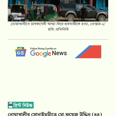
নোয়াখালীতে মাদকসেবী আখ্যা দিয়ে ব্যবসায়ীকে হত্যা, গ্রেপ্তার-২/
ছবি: প্রতিনিধি
নোয়াখালীর সোনাইমুড়ীতে মো.ফয়েজ উদ্দিন (৪৪)