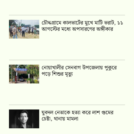
চৌদ্দগ্রামে কালভার্টের মুখে মাটি ভরাট, ১১
আগস্টের মধ্যে অপসারণের অঙ্গীকার
নোয়াখালীর সেনবাগ উপজেলায় পুকুরে
পড়ে শিশুর মৃত্যু
যুবদল নেতাকে হত্যা করে লাশ গুমের
চেষ্টা, থানায় মামলা