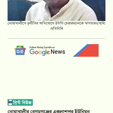
নোয়াখালীতে দুর্নীতির অভিযোগে ইউপি চেয়ারম্যানকে অপসারণ/ছবি:
প্রতিনিধি
নোয়াখালীর বেগমগঞ্জের একলাশপুর ইউনিয়ন