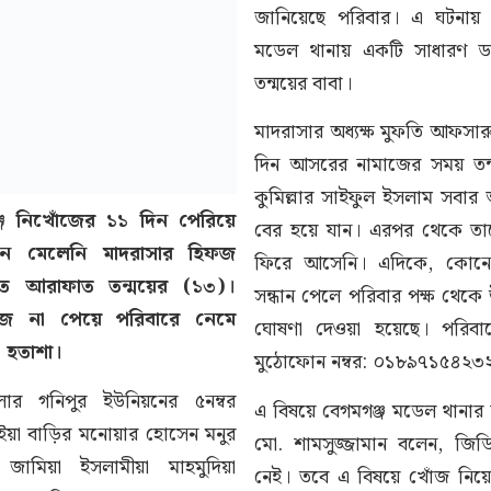
জানিয়েছে পরিবার। এ ঘটনায় 
মডেল থানায় একটি সাধারণ ড
তন্ময়ের বাবা।
মাদরাসার অধ্যক্ষ মুফতি আফসা
দিন আসরের নামাজের সময় তন
কুমিল্লার সাইফুল ইসলাম সবার
জে নিখোঁজের ১১ দিন পেরিয়ে
বের হয়ে যান। এরপর থেকে ত
ন মেলেনি মাদরাসার হিফজ
ফিরে আসেনি। এদিকে, কোনো স
িয়াত আরাফাত তন্ময়ের (১৩)।
সন্ধান পেলে পরিবার পক্ষ থেকে 
ঁজ না পেয়ে পরিবারে নেমে
ঘোষণা দেওয়া হয়েছে। পরিবা
 হতাশা।
মুঠোফোন নম্বর: ০১৮৯৭১৫৪২
লার গনিপুর ইউনিয়নের ৫নম্বর
এ বিষয়ে বেগমগঞ্জ মডেল থানার ভার
ভূঁইয়া বাড়ির মনোয়ার হোসেন মনুর
মো. শামসুজ্জামান বলেন, জি
জামিয়া ইসলামীয়া মাহমুদিয়া
নেই। তবে এ বিষয়ে খোঁজ নিয়ে