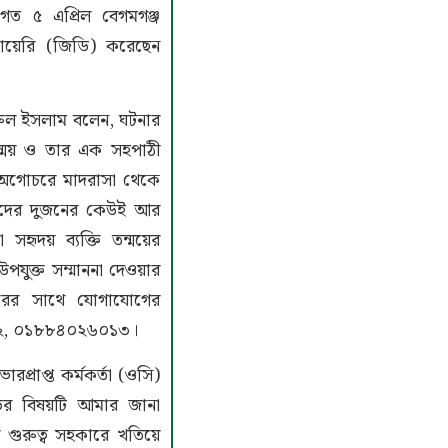
গত ৫ এপ্রিল বেগমগঞ্জ
ায়েরি (জিডি) করেছেন
রুল ইসলাম বলেন, ঘটনার
্ময় ও তার এক সহপাঠী
 অগোচরে মাদরাসা থেকে
াদের দুজনের কেউই আর
হৃদয় ব্যক্তি তন্ময়ের
উপযুক্ত সম্মাননা দেওয়ার
রের সাথে যোগাযোগের
৩২, ০১৮৮৪০২৬০১৩।
প্রাপ্ত কর্মকর্তা (ওসি)
ডির বিষয়টি আমার জানা
 গুরুত্ব সহকারে খতিয়ে