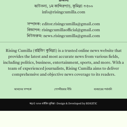
ঠিকানা
ঝাউতলা, ১ম কান্দিরপাড়, কুমিল্লা ৩৫০০
info@risingcumilla.com
সম্পাদক:
editor.risingcumilla@gmail.com
বিজ্ঞাপন:
risingcumillaofficial@gmail.com
নিউজরুম:
news.risingcumilla@gmail.com
Rising Cumilla (রাইজিং কুমিল্লা) is a trusted online news website that
provides the latest and most accurate news from various fields,
including politics, business, entertainment, sports, and more. With a
team of experienced journalists, Rising Cumilla aims to deliver
comprehensive and objective news coverage to its readers.
আমাদের সম্পর্কে
গোপনীয়তার নীতি
ব্যবহারের শর্তাবলি
স্বত্ব © ২০২৩ রাইজিং কুমিল্লা। Design & Developed by
BDIGITIC