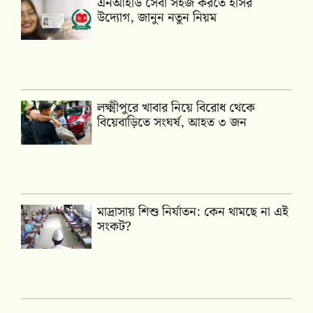
এনআইডি সেবা সহজ করতে ইসির
উদ্যোগ, জানুন নতুন নিয়ম
লক্ষ্মীপুরে খাবার নিয়ে বিরোধ থেকে
বিয়েবাড়িতে সংঘর্ষ, আহত ৩ জন
মাদ্রাসায় শিশু নির্যাতন: কেন থামছে না এই
সংকট?