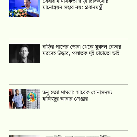
সেবার মানসিকতা ছাড়া চিকিৎসার
মানোন্নয়ন সম্ভব নয়: প্রধানমন্ত্রী
বাড়ির পাশের ডোবা থেকে যুবদল নেতার
মরদেহ উদ্ধার, পলাতক দুই চাচাতো ভাই
তনু হত্যা মামলা: সাবেক সেনাসদস্য
হাফিজুর আবার গ্রেপ্তার