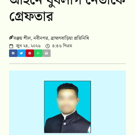
আইনে যুবলীগ নেতাকে
গ্রেফতার
সঞ্জয় শীল, নবীনগর, ব্রাহ্মণবাড়িয়া প্রতিনিধি
জুন ২৪, ২০২৬
৪:৪৬ পিএম