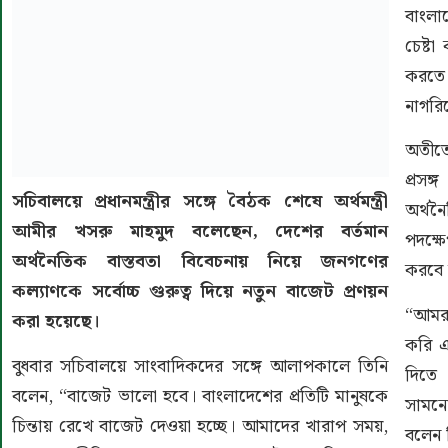
বাংলা
চেষ্ট
করতে 
নাগরি
অতীতে
প্রসঙ
সচিবালয়ে প্রধানমন্ত্রীর সঙ্গে বৈঠক শেষে অর্থমন্ত্রী
অর্থন
আমীর খসরু মাহমুদ বলেছেন, দেশের বর্তমান
পদক্ষ
অর্থনৈতিক বাস্তবতা বিবেচনায় নিয়ে জনগণের
করবে 
কল্যাণকে সর্বোচ্চ গুরুত্ব দিয়ে নতুন বাজেট প্রণয়ন
“আমরা
করা হয়েছে।
করি এ
বুধবার সচিবালয়ে সাংবাদিকদের সঙ্গে আলাপকালে তিনি
দিতে
বলেন, “বাজেট ভালো হবে। বাংলাদেশের প্রতিটি মানুষকে
সামন
চিন্তায় রেখে বাজেট দেওয়া হচ্ছে। আমাদের খারাপ সময়,
বলেন 