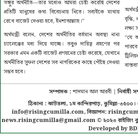
ভঙ্গুর অর্থনীতি—তার মধ্যেও আমরা চেষ্টা করেছি দেশের
অর্থমন
প্রতিটি মানুষের কথা বিবেচনায় নিতে। সবাইকে মাথায়
বৃদ্ধি,
রেখে বাজেট দেওয়া হবে, ইনশাআল্লাহ।”
লক্ষ্
অর্থমন্ত্রী বলেন, দেশের অর্থনীতির বর্তমান অবস্থা নানা
“যে অ
চ্যালেঞ্জের মধ্য দিয়ে যাচ্ছে। তবুও দায়িত্ব গ্রহণের পর
পারবে
সরকার এমন একটি বাজেট প্রণয়নের চেষ্টা করেছে, যেখানে
ট্রিল
অর্থনীতির সুফল দেশের সব নাগরিকের কাছে পৌঁছে দেওয়া
বাস্ত
সম্ভব হবে।
সম্পাদক :
শাদমান আল আরবী
| নির্বাহী 
ঠিকানা : ঝাউতলা, ১ম কান্দিরপাড়, কুমিল্লা-৩
info@risingcumilla.com
, বিজ্ঞাপন:
risingcum
news.risingcumilla@gmail.com
© ২০২৩ রাইজিং কুমিল
Developed by BD