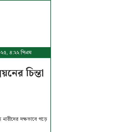
২০২৫, ৪:২২ পিএম
়নের চিন্তা
য নারীদের দক্ষভাবে গড়ে