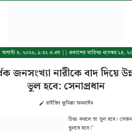
িখঃ অগাস্ট ৮, ২০২৬, ৯:৫২ এ.এম || প্রকাশের তারিখঃ নভেম্বর ১৪, 
েক জনসংখ্যা নারীকে বাদ দিয়ে উন্নয
ভুল হবে: সেনাপ্রধান
রাইজিং কুমিল্লা অনলাইন
চিন্তা করলে তা ভুল হবে। সেজন্
তুলতে হবে।"