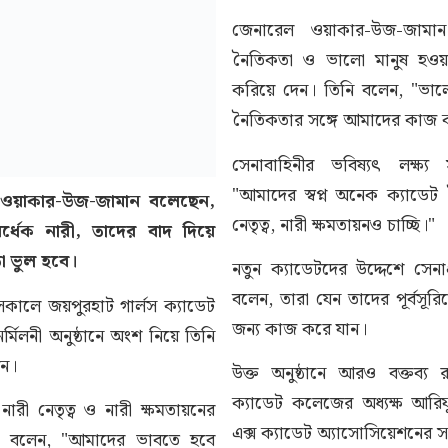
জেনারেল ওয়াকার-উজ-জামান 
নৈতিকতা ও ভালো মানুষ হওয়ার
করিয়ে দেন। তিনি বলেন, "ভাল
নৈতিকতার সঙ্গে আমাদের কাজ 
সেনাবাহিনীর ভবিষ্যৎ লক্ষ্য 
"আমাদের স্বপ্ন অনেক ক্যাডেট
ল ওয়াকার-উজ-জামান বলেছেন,
নেতৃত্ব, নারী ক্ষমতায়নও চাচ্ছি।"
্ধেক নারী, তাদের বাদ দিয়ে
তা ভুল হবে।
নতুন ক্যাডেটদের উদ্দেশে সেনা
বলেন, তারা যেন তাদের পূর্বসূ
সকালে জয়পুরহাট গার্লস ক্যাডেট
জন্য কাজ করে যান।
্মিলনী অনুষ্ঠানে অংশ নিয়ে তিনি
েন।
উক্ত অনুষ্ঠানে আরও বক্তব্য র
ক্যাডেট কলেজের অধ্যক্ষ আরি
ে নারী নেতৃত্ব ও নারী ক্ষমতায়নের
এক্স ক্যাডেট অ্যাসোসিয়েশনের 
 বলেন, "আমাদের ভাবতে হবে