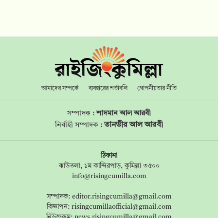
আমাদের সম্পর্কে
ব্যবহারের শর্তাবলি
গোপনীয়তার নীতি
সম্পাদক :
শাদমান আল আরবী
তানভীর আল আরবী
নির্বাহী সম্পাদক :
ঠিকানা
ঝাউতলা, ১ম কান্দিরপাড়, কুমিল্লা ৩৫০০
info@risingcumilla.com
সম্পাদক:
editor.risingcumilla@gmail.com
বিজ্ঞাপন:
risingcumillaofficial@gmail.com
নিউজরুম:
news.risingcumilla@gmail.com