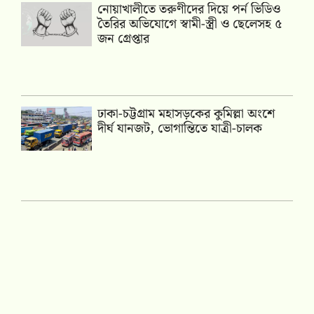
নোয়াখালীতে তরুণীদের দিয়ে পর্ন ভিডিও
তৈরির অভিযোগে স্বামী-স্ত্রী ও ছেলেসহ ৫
জন গ্রেপ্তার
ঢাকা-চট্টগ্রাম মহাসড়কের কুমিল্লা অংশে
দীর্ঘ যানজট, ভোগান্তিতে যাত্রী-চালক