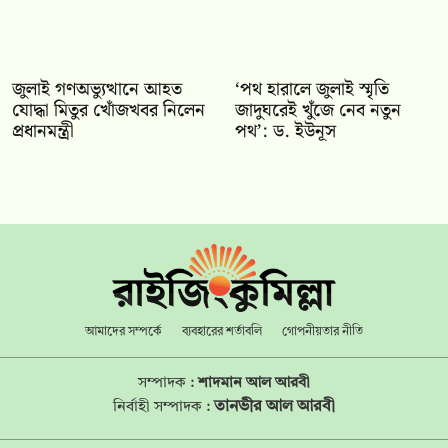
জুলাই গণঅভ্যুত্থানে আহত
‘পথ হারালে জুলাই স্মৃতি
যোদ্ধা মিতুর খোঁজখবর নিলেন
জাদুঘরেই খুঁজে নেব নতুন
প্রধানমন্ত্রী
পথ’: ড. ইউনূস
আমাদের সম্পর্কে
ব্যবহারের শর্তাবলি
গোপনীয়তার নীতি
সম্পাদক :
শাদমান আল আরবী
তানভীর আল আরবী
নির্বাহী সম্পাদক :