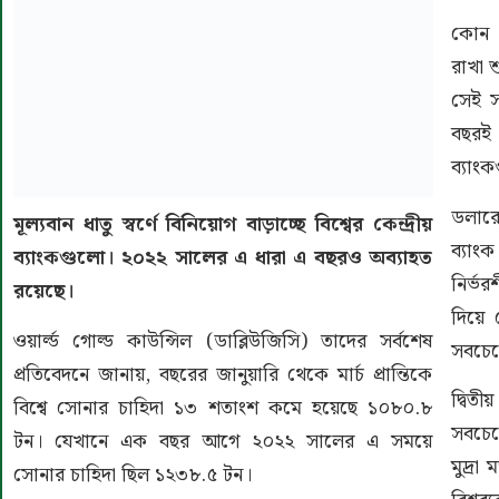
কোন 
রাখা শ
সেই স
বছরই
ব্যাং
ডলারে
মূল্যবান ধাতু স্বর্ণে বিনিয়োগ বাড়াচ্ছে বিশ্বের কেন্দ্রীয়
ব্যাং
ব্যাংকগুলো। ২০২২ সালের এ ধারা এ বছরও অব্যাহত
নির্ভ
রয়েছে।
দিয়ে 
ওয়ার্ল্ড গোল্ড কাউন্সিল (ডাব্লিউজিসি) তাদের সর্বশেষ
সবচেয়
প্রতিবেদনে জানায়, বছরের জানুয়ারি থেকে মার্চ প্রান্তিকে
দ্বিত
বিশ্বে সোনার চাহিদা ১৩ শতাংশ কমে হয়েছে ১০৮০.৮
সবচেয়
টন। যেখানে এক বছর আগে ২০২২ সালের এ সময়ে
মুদ্রা
সোনার চাহিদা ছিল ১২৩৮.৫ টন।