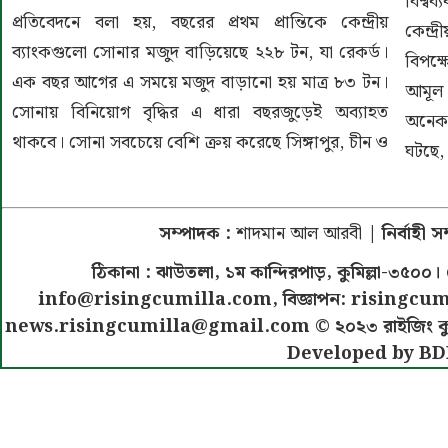
বিশ্বব
প্রতিবেদনে বলা হয়, বছরের প্রথম প্রান্তিকে কেন্দ্রীয়
কেন্দ্
ব্যাংকগুলো সোনার মজুদ বাড়িয়েছে ২২৮ টন, যা রেকর্ড।
বিপক্
এক বছর আগের এ সময়ে মজুদ বাড়ানো হয় মাত্র ৮৩ টন।
আমূল 
সোনায় বিনিয়োগ বৃদ্ধির এ ধারা বছরজুড়েই অব্যাহত
অনেক 
থাকবে। সোনা সবচেয়ে বেশি ক্রয় করেছে সিঙ্গাপুর, চীন ও
ঘটছে,
সম্পাদক :
শাদমান আল আরবী
| নির্বাহী 
ঠিকানা : ঝাউতলা, ১ম কান্দিরপাড়, কুমিল্লা-৩
info@risingcumilla.com
, বিজ্ঞাপন:
risingcum
news.risingcumilla@gmail.com
© ২০২৩ রাইজিং কুমিল
Developed by BD